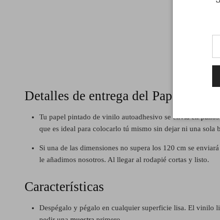
Detalles de entrega del Papel Pint
Tu papel pintado de vinilo autoadhesivo se envía en paños 
que es ideal para colocarlo tú mismo sin dejar ni una sola
Si una de las dimensiones no supera los 120 cm se enviar
le añadimos nosotros. Al llegar al rodapié cortas y listo.
Características
Despégalo y pégalo en cualquier superficie lisa. El vinilo 
pedir una
muestra
primero.