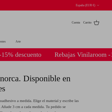
País/Región
España (EUR €)
Cuenta
Carrito
entes
Arte
descuento
Rebajas Vinilaroom -15% d
orca. Disponible en
es
oadhesivo a medida. Elige el material y escribe las
. Añade 3 cm a cada medida. Tu pedido se