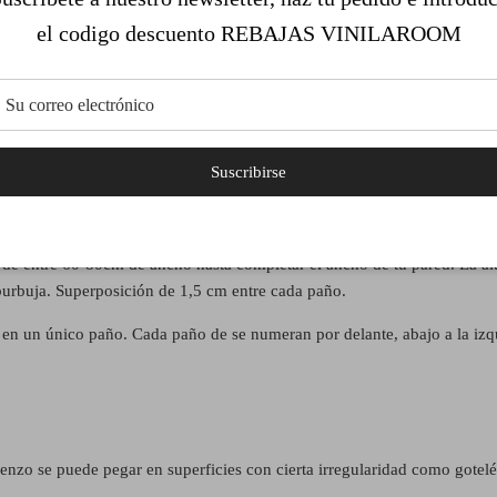
el codigo descuento REBAJAS VINILAROOM
Suscribirse
ado de Vinilo Autoadhesivo
de entre 60-80cm de ancho hasta completar el ancho de tu pared. La altu
 burbuja. Superposición de 1,5 cm entre cada paño.
á en un único paño. Cada paño de se numeran por delante, abajo a la 
lienzo se puede pegar en superficies con cierta irregularidad como gotel