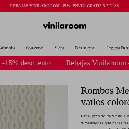
REBAJAS VINILAROOOM -15%. ENVIO GRATIS
5-7 DÍAS
Estampados
Geometricos
Suelos
Pedir muestras
Preguntas Frecu
 descuento
Rebajas Vinilaroom -15% 
Rombos Men
varios color
Papel pintado de vinilo aut
dimensiones que necesites