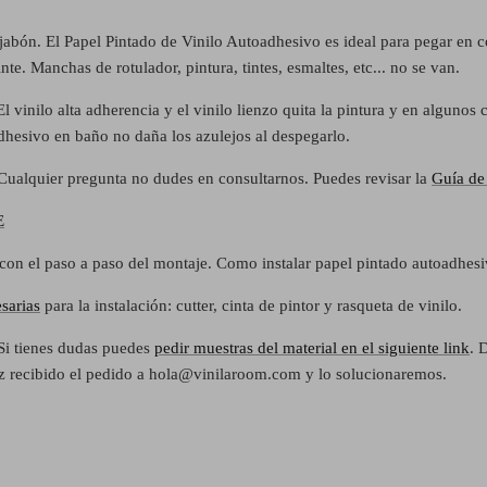
jabón. El Papel Pintado de Vinilo Autoadhesivo es ideal para pegar en 
e. Manchas de rotulador, pintura, tintes, esmaltes, etc... no se van.
vinilo alta adherencia y el vinilo lienzo quita la pintura y en algunos c
dhesivo en baño no daña los azulejos al despegarlo.
. Cualquier pregunta no dudes en consultarnos. Puedes revisar la
Guía de 
E
con el paso a paso del montaje. Como instalar papel pintado autoadhes
sarias
para la instalación: cutter, cinta de pintor y rasqueta de vinilo.
Si tienes dudas puedes
pedir muestras del material en el siguiente link
. 
ez recibido el pedido a hola@vinilaroom.com y lo solucionaremos.