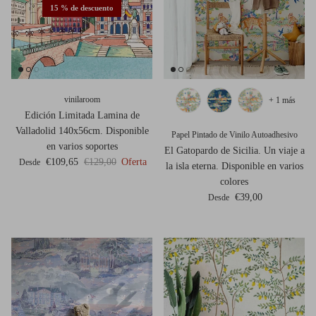
15 % de descuento
vinilaroom
+ 1 más
Edición Limitada Lamina de
Valladolid 140x56cm. Disponible
Papel Pintado de Vinilo Autoadhesivo
en varios soportes
El Gatopardo de Sicilia. Un viaje a
Precio de venta
Precio normal
€109,65
€129,00
Oferta
Desde
la isla eterna. Disponible en varios
colores
Precio normal
€39,00
Desde