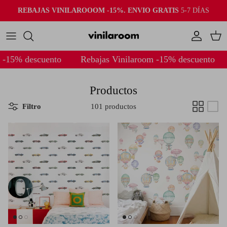
Ir al contenido
REBAJAS VINILAROOOM -15%. ENVIO GRATIS
5-7 DÍAS
Cuenta
Carr
to
Rebajas Vinilaroom -15% descuento
Rebajas Vin
Productos
Filtro
101 productos