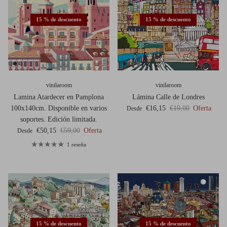
15 % de descuento
15 % de descuento
vinilaroom
vinilaroom
Lamina Atardecer en Pamplona
Lámina Calle de Londres
Precio de venta
Precio normal
100x140cm. Disponible en varios
€16,15
€19,00
Oferta
Desde
soportes. Edición limitada.
Precio de venta
Precio normal
€50,15
€59,00
Oferta
Desde
1 reseña
15 % de descuento
15 % de descuento