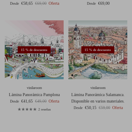
Precio de venta
Precio normal
Precio normal
€58,65
€69,00
Oferta
€69,00
Desde
Desde
15 % de descuento
15 % de descuento
vinilaroom
vinilaroom
Lámina Panorámica Pamplona
Lámina Panorámica Salamanca.
Precio de venta
Precio normal
€41,65
€49,00
Oferta
Disponible en varios materiales.
Desde
Precio de venta
Precio normal
€50,15
€59,00
Oferta
Desde
2 reseñas