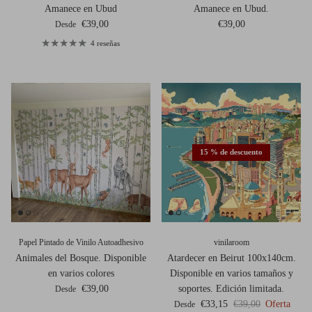
Amanece en Ubud
Amanece en Ubud.
Precio normal
Precio normal
€39,00
€39,00
Desde
4 reseñas
15 % de descuento
Papel Pintado de Vinilo Autoadhesivo
vinilaroom
Animales del Bosque. Disponible
Atardecer en Beirut 100x140cm.
en varios colores
Disponible en varios tamaños y
Precio normal
€39,00
soportes. Edición limitada.
Desde
Precio de venta
Precio normal
€33,15
€39,00
Oferta
Desde