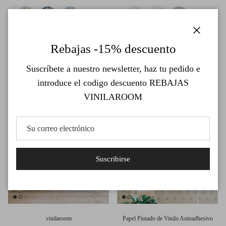
+ 7 más
+ 4 más
Papel Pintado de Vinilo Autoadhesivo
Papel Pintado de Vinilo Autoadhesivo
Cerrar
Rebajas -15% descuento
Elefantes de Jaipur. Disponible en
En el bosque. Disponible en varios
varios colores
colores
Suscríbete a nuestro newsletter, haz tu pedido e
Precio normal
Precio normal
€39,00
€39,00
Desde
Desde
introduce el codigo descuento REBAJAS
VINILAROOM
Suscribirse
vinilaroom
Papel Pintado de Vinilo Autoadhesivo