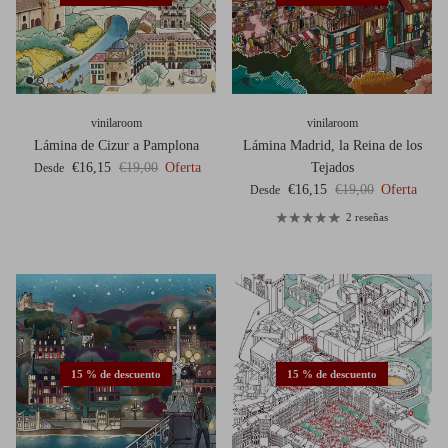
vinilaroom
vinilaroom
Lámina de Cizur a Pamplona
Lámina Madrid, la Reina de los
Precio de venta
Precio normal
€16,15
€19,00
Oferta
Tejados
Desde
Precio de venta
Precio normal
€16,15
€19,00
Oferta
Desde
2 reseñas
15 % de descuento
15 % de descuento