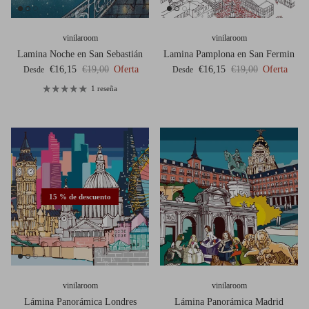
vinilaroom
vinilaroom
Lamina Noche en San Sebastián
Lamina Pamplona en San Fermin
Precio de venta
Precio normal
Precio de venta
Precio normal
€16,15
€19,00
Oferta
€16,15
€19,00
Oferta
Desde
Desde
1 reseña
15 % de descuento
vinilaroom
vinilaroom
Lámina Panorámica Londres
Lámina Panorámica Madrid