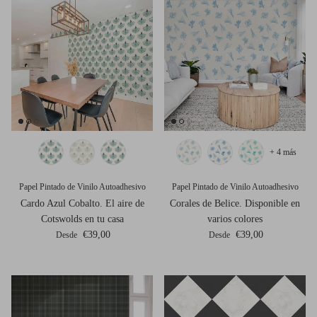
+ 4 más
Papel Pintado de Vinilo Autoadhesivo
Papel Pintado de Vinilo Autoadhesivo
Cardo Azul Cobalto. El aire de
Corales de Belice. Disponible en
Cotswolds en tu casa
varios colores
Precio normal
Precio normal
€39,00
€39,00
Desde
Desde