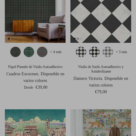
+ 4 más
+ 3 más
Papel Pintado de Vinilo Autoadhesivo
Vinilo de Suelo Autoadhesivo y
Antideslizante
Cuadros Escoceses. Disponible en
Damero Victoria. Disponible en
varios colores
varios colores
Precio normal
€39,00
Desde
Precio normal
€79,00