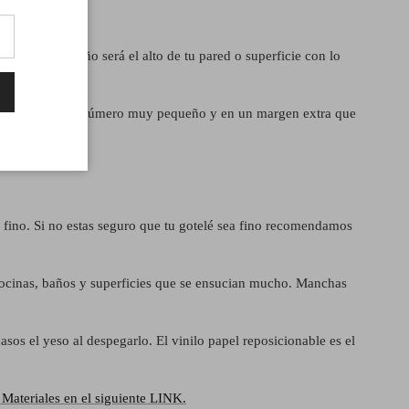
ra de cada paño será el alto de tu pared o superficie con lo
izquierda con un número muy pequeño y en un margen extra que
é fino. Si no estas seguro que tu gotelé sea fino recomendamos
cocinas, baños y superficies que se ensucian mucho.
Manchas
asos el yeso al despegarlo. El vinilo papel reposicionable es el
Materiales en el siguiente LINK.