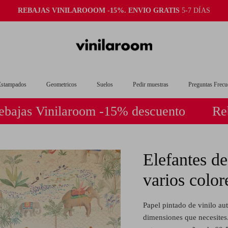
REBAJAS VINILAROOOM -15%. ENVIO GRATIS
5-7 DÍAS
Estampados
Geometricos
Suelos
Pedir muestras
Preguntas Frecu
Vinilaroom -15% descuento
Rebajas V
Elefantes de
varios color
Papel pintado de vinilo aut
dimensiones que necesites