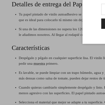
Detalles de entrega del Papel Pint
Tu papel pintado de vinilo autoadhesivo se envía en paños 
que es ideal para colocarlo tú mismo sin dejar ni una sola
Si una de las dimensiones no supera los 120 cm se enviar
le añadimos nosotros. Al llegar al rodapié cortas y listo.
Características
Despégalo y pégalo en cualquier superficie lisa. El vinilo 
pedir una
muestra
primero.
Es lavable, se puede limpiar con un trapo húmedo, agua y 
más densas como salsa de tomate, pueden dejar restos de tint
Cuando quieras cambiarlo simplemente despégalo y listo. El 
menos agresivo con las superficies. El papel pintado autoa
Selecciona el material que mejor se adapte a tu superficie