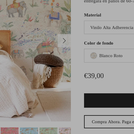
entregara en paños de 60-
Material
Vinilo Alta Adherencia
Siguiente
Color de fondo
Blanco Roto
Precio normal
€39,00
Compra Ahora. Paga e