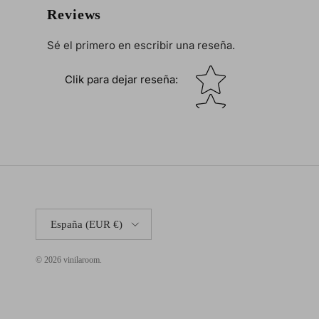
Reviews
Sé el primero en escribir una reseña.
Star rating
Clik para dejar reseña
:
País/Región
España (EUR €)
© 2026
vinilaroom
.