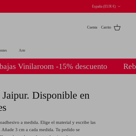
País/Región
España (EUR €)
Cuenta
Carrito
entes
Arte
inilaroom -15% descuento
Rebajas Vi
 Jaipur. Disponible en
es
oadhesivo a medida. Elige el material y escribe las
. Añade 3 cm a cada medida. Tu pedido se