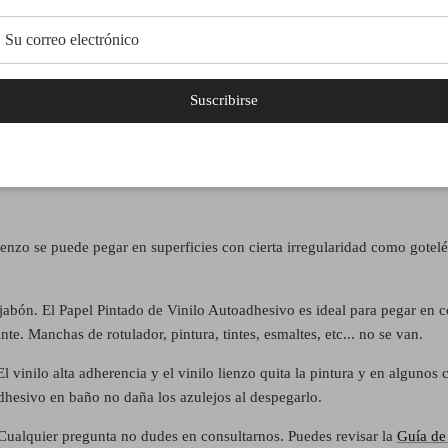
ado de Vinilo Autoadhesivo
de entre 60-80cm de ancho hasta completar el ancho de tu pared. La altu
 burbuja. Superposición de 1,5 cm entre cada paño.
Suscribirse
á en un único paño. Cada paño de se numeran por delante, abajo a la 
lienzo se puede pegar en superficies con cierta irregularidad como gotel
jabón. El Papel Pintado de Vinilo Autoadhesivo es ideal para pegar en 
e. Manchas de rotulador, pintura, tintes, esmaltes, etc... no se van.
vinilo alta adherencia y el vinilo lienzo quita la pintura y en algunos c
dhesivo en baño no daña los azulejos al despegarlo.
. Cualquier pregunta no dudes en consultarnos. Puedes revisar la
Guía de 