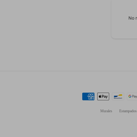
No r
Murales
Estampados