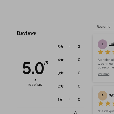
Reciente
Reviews
Lui
L
3
5
0
4
Atención al
5.0
/5
tuve ningún
Lo recomien
quedado gen
0
3
Ver más
3
reseñas
0
2
PA
P
0
1
"Desde que