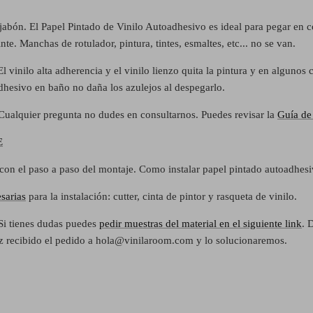
jabón. El Papel Pintado de Vinilo Autoadhesivo es ideal para pegar en 
e. Manchas de rotulador, pintura, tintes, esmaltes, etc... no se van.
vinilo alta adherencia y el vinilo lienzo quita la pintura y en algunos c
dhesivo en baño no daña los azulejos al despegarlo.
. Cualquier pregunta no dudes en consultarnos. Puedes revisar la
Guía de 
E
con el paso a paso del montaje. Como instalar papel pintado autoadhes
sarias
para la instalación: cutter, cinta de pintor y rasqueta de vinilo.
Si tienes dudas puedes
pedir muestras del material en el siguiente link
. 
ez recibido el pedido a hola@vinilaroom.com y lo solucionaremos.