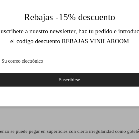
Rebajas -15% descuento
uscríbete a nuestro newsletter, haz tu pedido e introdu
el codigo descuento REBAJAS VINILAROOM
ado de Vinilo Autoadhesivo
de entre 60-80cm de ancho hasta completar el ancho de tu pared. La altu
Suscribirse
 burbuja. Superposición de 1,5 cm entre cada paño.
á en un único paño. Cada paño de se numeran por delante, abajo a la 
lienzo se puede pegar en superficies con cierta irregularidad como gotel