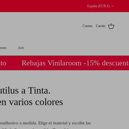
País/Región
España (EUR €)
Cuenta
Carrito
entes
Arte
Rebajas Vinilaroom -15% descuento
R
ilus a Tinta.
n varios colores
oadhesivo a medida. Elige el material y escribe las