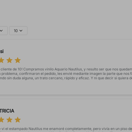
10
si
 cliente de 10! Compramos vinilo Aquario Nautilus, y resulto ser que nos queda
 problema, confirmaron el pedido, les envié mediante imagen la parte que nos f
do sin duda alguna, un trato cercano, rápido y eficaz. Y ni que decir si quiera de
ial!. Gracias por la atención recibida.
TRICIA
 vi el estampado Nautilus me enamoré completamente, pero vivía en un piso de