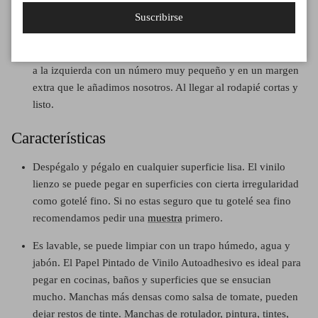
paño.
Suscribirse
Si una de las dimensiones no supera los 120 cm se enviará en
un único paño. Cada paño de se numeran por delante, abajo
a la izquierda con un número muy pequeño y en un margen
extra que le añadimos nosotros. Al llegar al rodapié cortas y
listo.
Características
Despégalo y pégalo en cualquier superficie lisa. El vinilo
lienzo se puede pegar en superficies con cierta irregularidad
como gotelé fino. Si no estas seguro que tu gotelé sea fino
recomendamos pedir una
muestra
primero.
Es lavable, se puede limpiar con un trapo húmedo, agua y
jabón. El Papel Pintado de Vinilo Autoadhesivo es ideal para
pegar en cocinas, baños y superficies que se ensucian
mucho.
Manchas más densas como salsa de tomate, pueden
dejar restos de tinte. Manchas de rotulador, pintura, tintes,