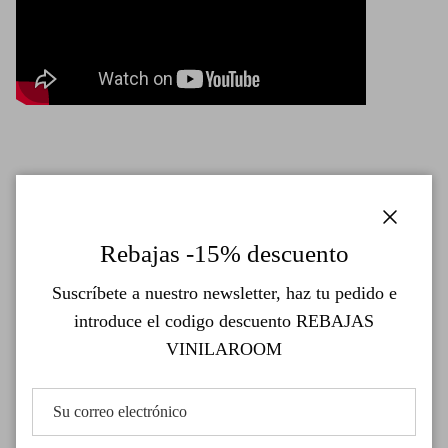
Cerrar
Rebajas -15% descuento
Detalles de entrega del Papel Pintado de
Suscríbete a nuestro newsletter, haz tu pedido e
Vinilo Autoadhesivo
introduce el codigo descuento REBAJAS
Tu papel pintado de vinilo autoadhesivo se envía en paños de
VINILAROOM
entre 60-80cm de ancho hasta completar el ancho de tu
pared. La altura de cada paño será el alto de tu pared o
superficie con lo que es ideal para colocarlo tú mismo sin
dejar ni una sola burbuja. Superposición de 1,5 cm entre cada