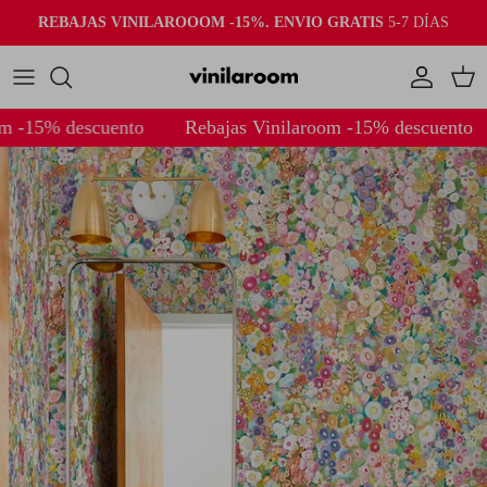
Ir al contenido
REBAJAS VINILAROOOM -15%. ENVIO GRATIS
5-7 DÍAS
Cuenta
Carr
-15% descuento
Rebajas Vinilaroom -15% descuento
Ir directamente a la información del producto